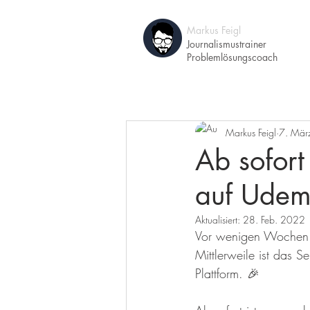
Markus Feigl
A
Journalismustrainer
Problemlösungscoach
Markus Feigl
7. Mär
Ab sofort
auf Ude
Aktualisiert:
28. Feb. 2022
Vor wenigen Wochen h
Mittlerweile ist das S
Plattform. 🎉