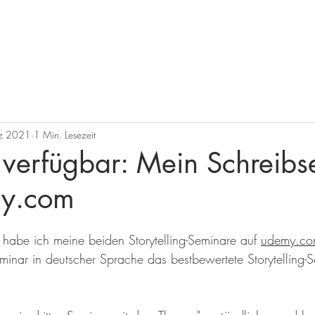
nfrage
Seminare
Coaching
Kunden
Projekte
Bücher
z 2021
1 Min. Lesezeit
 verfügbar: Mein Schreib
my.com
abe ich meine beiden Storytelling-Seminare auf 
udemy.c
eminar in deutscher Sprache das bestbewertete Storytelling-