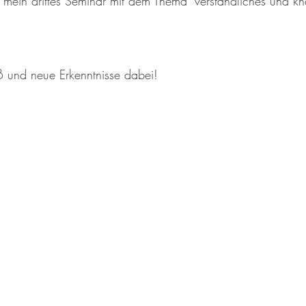
h mein drittes Seminar mit dem Thema "verständliches und kn
 und neue Erkenntnisse dabei! 