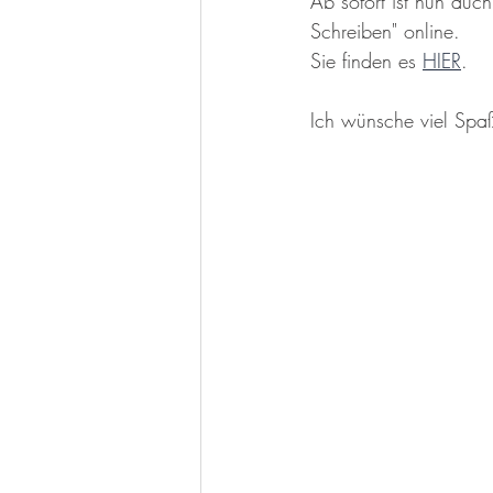
Ab sofort ist nun auc
Schreiben" online.
Sie finden es 
HIER
.
Ich wünsche viel Spaß