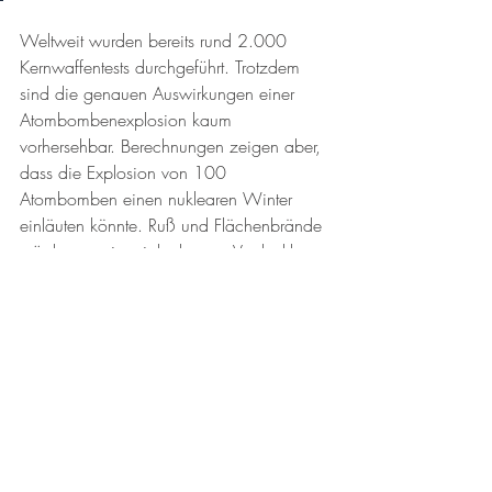
Weltweit wurden bereits rund 2.000 
Kernwaffentests durchgeführt. Trotzdem 
sind die genauen Auswirkungen einer 
Atombombenexplosion kaum 
vorhersehbar. Berechnungen zeigen aber, 
dass die Explosion von 100 
Atombomben einen nuklearen Winter 
einläuten könnte. Ruß und Flächenbrände 
würden zu einer jahrelangen Verdunklung 
und Abkühlung der Erdatmosphäre führen. 
Das hätte massive Ernteausfälle zur Folge - 
vermutlich würden mehr Menschen durch 
Hungersnöte ums Leben kommen, als 
durch die direkten Folgen des 
Atomkrieges.