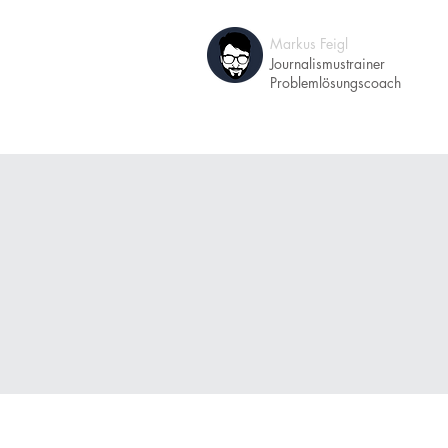
Markus Feigl
A
Journalismustrainer
Problemlösungscoach