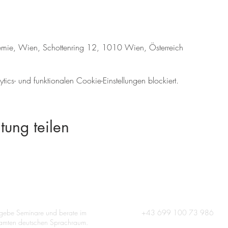
emie, Wien, Schottenring 12, 1010 Wien, Österreich
cs- und funktionalen Cookie-Einstellungen blockiert.
tung teilen
 gebe Seminare und berate im
+43 699 100 73 986
amten deutschen Sprachraum.