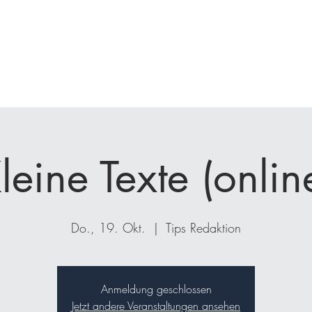
nfrage
Seminare
Coaching
Kunden
Projekte
Bücher
leine Texte (onlin
Do., 19. Okt.
  |  
Tips Redaktion
Anmeldung geschlossen
Jetzt andere Veranstaltungen ansehen