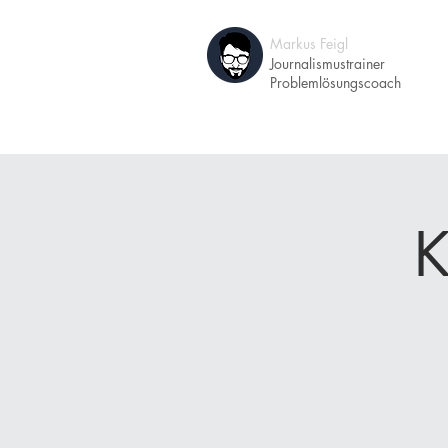
Markus Feigl
A
Journalismustrainer
Problemlösungscoach
K