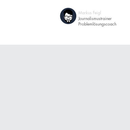
Markus Feigl
A
Journalismustrainer
Problemlösungscoach