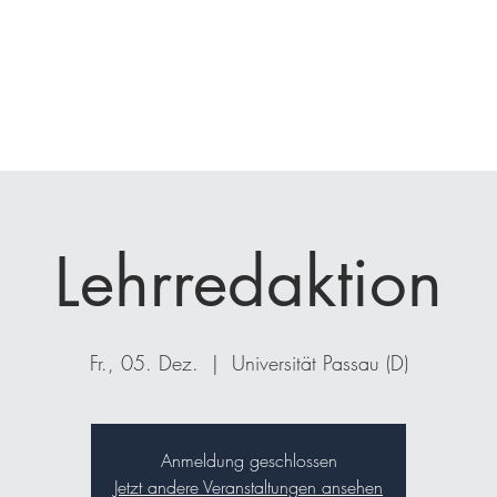
nfrage
Seminare
Coaching
Kunden
Projekte
Bücher
Lehrredaktion
Fr., 05. Dez.
  |  
Universität Passau (D)
Anmeldung geschlossen
Jetzt andere Veranstaltungen ansehen