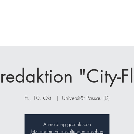
nfrage
Seminare
Coaching
Kunden
Projekte
Bücher
redaktion "City-F
Fr., 10. Okt.
  |  
Universität Passau (D)
Anmeldung geschlossen
Jetzt andere Veranstaltungen ansehen