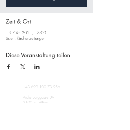
Zeit & Ort
13. Okt. 2021, 13:00
österr. Kirchenzeitungen
Diese Veranstaltung teilen
+43 699 100 73 986
Aichelburggasse 39
3100 St. Pölten
Österreich
Ich gebe Seminare und berate
im gesamten deutschen