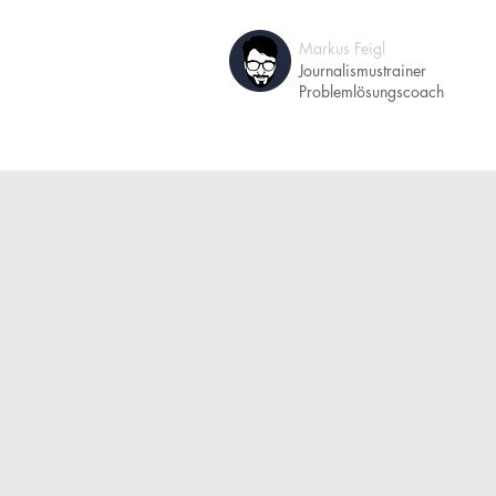
Markus Feigl
A
Journalismustrainer
Problemlösungscoach