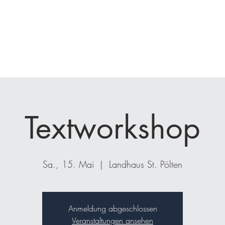
nfrage
Seminare
Coaching
Kunden
Projekte
Bücher
Textworkshop
Sa., 15. Mai
  |  
Landhaus St. Pölten
Anmeldung abgeschlossen
Veranstaltungen ansehen