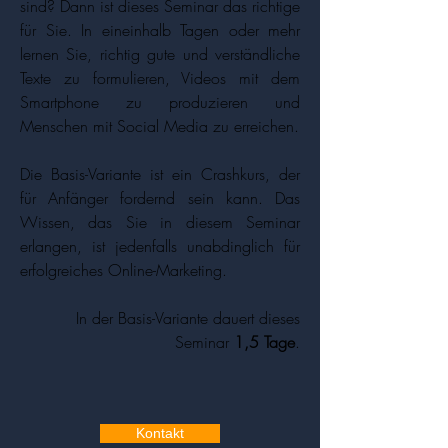
sind? Dann ist dieses Seminar das richtige
für Sie. In eineinhalb Tagen oder mehr
lernen Sie, richtig gute und verständliche
Texte zu formulieren, Videos mit dem
Smartphone zu produzieren und
Menschen mit Social Media zu erreichen.
Die Basis-Variante ist ein Crashkurs, der
für Anfänger fordernd sein kann. Das
Wissen, das Sie in diesem Seminar
erlangen, ist jedenfalls unabdinglich für
erfolgreiches Online-Marketing.
In der Basis-Variante dauert dieses
Seminar
1,5 Tage
.
Kontakt