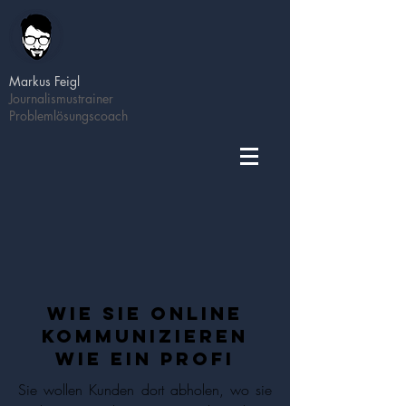
Markus Feigl
Journalismustrainer
Problemlösungscoach
wie sie online
kommunizieren
wie ein profi
Sie wollen Kunden dort abholen, wo sie