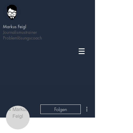
Markus Feigl
Journalismustrainer
Problemlösungscoach
Weitere Optionen
Folgen
Administrator