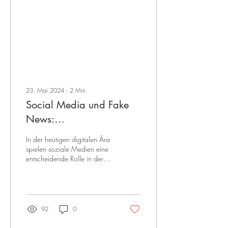
die ersten zwei Sätze, und
entscheidet, ob die Sache es
wert ist, weiterverfolgt zu
werden. Der allergrößte Teil...
23. Mai 2024
∙
2
Min.
Social Media und Fake
News:
Herausforderungen und
In der heutigen digitalen Ära
Lösungsansätze
spielen soziale Medien eine
entscheidende Rolle in der
Verbreitung von
Informationen. Gleichzeitig
sind sie...
92
0