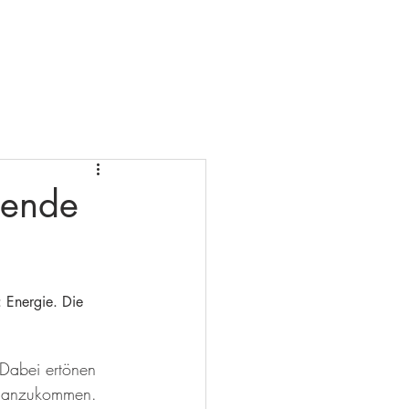
Presse
Kontakt
Impressum
gende
 Energie. Die 
 Dabei ertönen 
zt anzukommen.