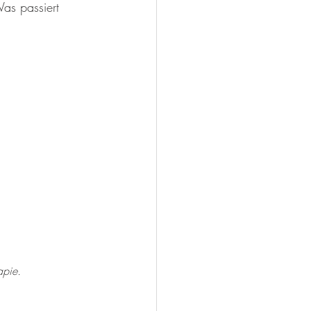
as passiert 
apie.