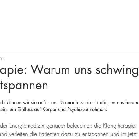
nfrage
Seminare
Coaching
Kunden
Projekte
Bücher
eit
rapie: Warum uns schwin
tspannen
ch können wir sie anfassen. Dennoch ist sie ständig um uns herum:
e ein, um Einfluss auf Körper und Psyche zu nehmen.
er Energiemedizin genauer beleuchtet: die Klangtherapie.
und verleiten die Patienten dazu zu entspannen und im Jet