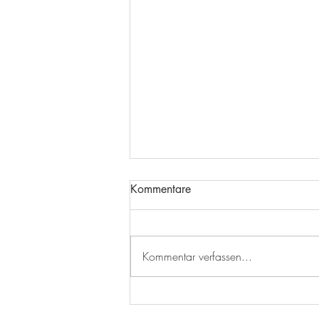
Kommentare
Kommentar verfassen...
Tschernobyl ist noch nicht
gegessen